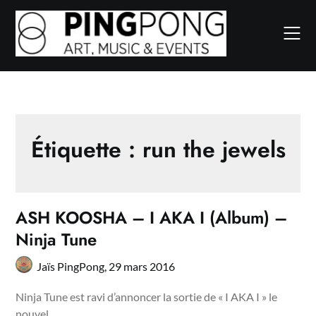
Skip
to
content
Étiquette :
run the jewels
ASH KOOSHA – I AKA I (Album) –
Ninja Tune
Jaïs PingPong,
29 mars 2016
Ninja Tune est ravi d’annoncer la sortie de « I AKA I » le
nouvel…