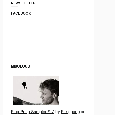
NEWSLETTER
FACEBOOK
MIXCLOUD
Ping Pong Sampler #12
by
P1ngpong
on