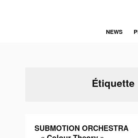
Skip
to
content
NEWS
P
Étiquette
SUBMOTION ORCHESTRA
– « Colour Theory »