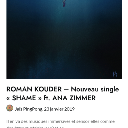
ROMAN KOUDER – Nouveau single
« SHAME » ft. ANA ZIMMER
Jaïs PingPong,
23 janvier 2019
Il en va des musiques immersives et sensorielles comme
des êtres mystérieux : c’est en…