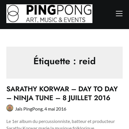
Skip
to
content
Étiquette :
reid
SARATHY KORWAR – DAY TO DAY
– NINJA TUNE – 8 JUILLET 2016
Jaïs PingPong,
4 mai 2016
Le 1er album du percussionniste, batteur et producteur
Sarathy Korwar marie la musique folklorique