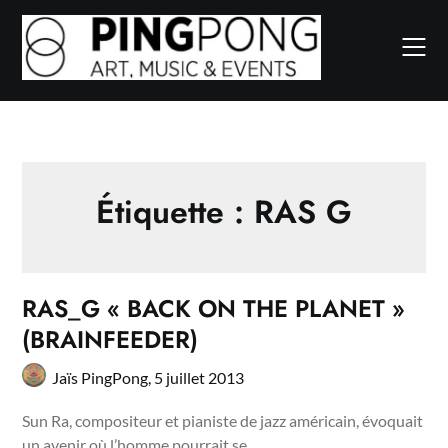
Skip
to
content
Étiquette :
RAS G
RAS_G « BACK ON THE PLANET »
(BRAINFEEDER)
Jaïs PingPong,
5 juillet 2013
Sun Ra, compositeur et pianiste de jazz américain, évoquait
un avenir où l’homme pourrait se…