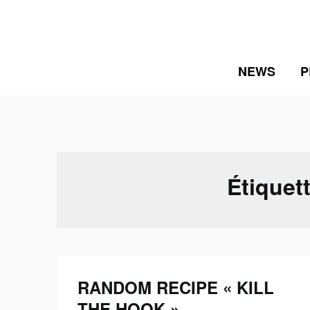
Skip
to
content
NEWS
P
Étiquet
RANDOM RECIPE « KILL
THE HOOK »