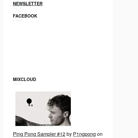
NEWSLETTER
FACEBOOK
MIXCLOUD
Ping Pong Sampler #12
by
P1ngpong
on