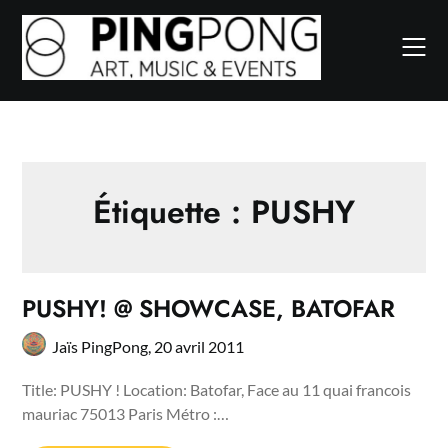
Skip
to
content
Étiquette :
PUSHY
PUSHY! @ SHOWCASE, BATOFAR
Jaïs PingPong,
20 avril 2011
Title: PUSHY ! Location: Batofar, Face au 11 quai francois
mauriac 75013 Paris Métro :…