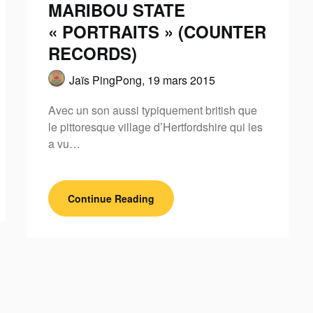
MARIBOU STATE
« PORTRAITS » (COUNTER
RECORDS)
Jaïs PingPong,
19 mars 2015
Avec un son aussi typiquement british que
le pittoresque village d’Hertfordshire qui les
a vu…
Continue Reading