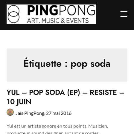
Skip
to
content
Étiquette :
pop soda
YUL – POP SODA (EP) – RESISTE –
10 JUIN
Jaïs PingPong,
27 mai 2016
Yul est un artiste sonore en tous points. Musicien,
producteur, sound designer, autant de cordes…