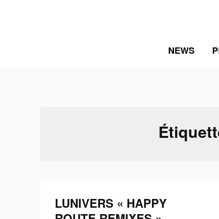
Skip
to
content
NEWS
P
Étiquett
LUNIVERS « HAPPY
ROUTE REMIXES »