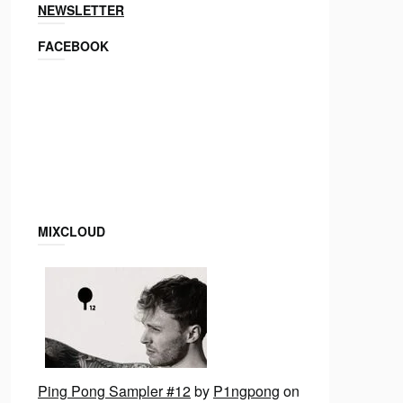
NEWSLETTER
FACEBOOK
MIXCLOUD
Ping Pong Sampler #12
by
P1ngpong
on