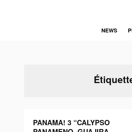
Skip
to
content
NEWS
P
Étiquett
PANAMA! 3 “CALYPSO
PANAMENO, GUAJIRA