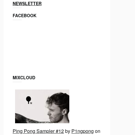
NEWSLETTER
FACEBOOK
MIXCLOUD
Ping Pong Sampler #12
by
P1ngpong
on