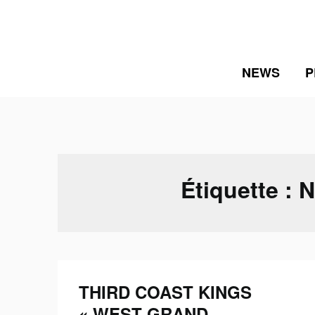
Skip
to
content
NEWS
P
Étiquette :
N
THIRD COAST KINGS
« WEST GRAND