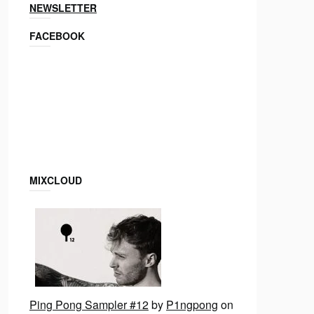
NEWSLETTER
FACEBOOK
MIXCLOUD
Ping Pong Sampler #12
by
P1ngpong
on