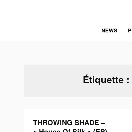
Skip
to
content
NEWS
P
Étiquette 
THROWING SHADE –
« House Of Silk » (EP) –