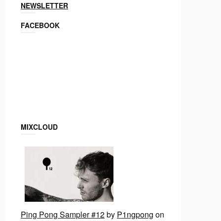
NEWSLETTER
FACEBOOK
MIXCLOUD
Ping Pong Sampler #12
by
P1ngpong
on