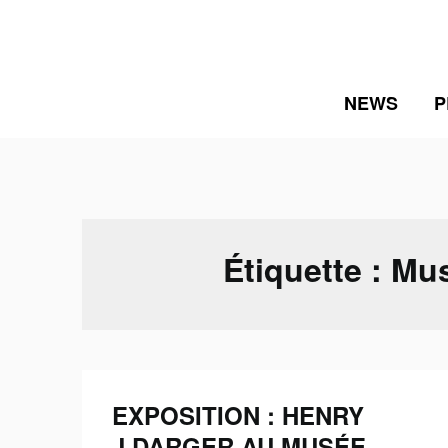
Skip
to
content
NEWS
P
Étiquette :
Mus
EXPOSITION : HENRY
J.DARGER AU MUSÉE