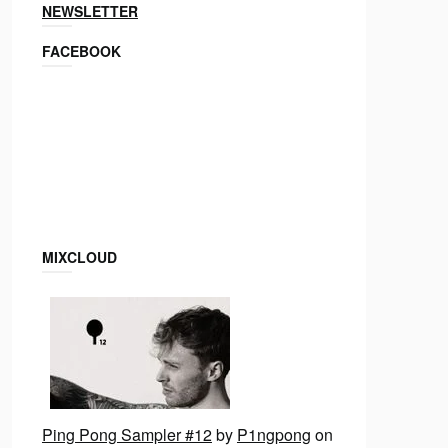
NEWSLETTER
FACEBOOK
MIXCLOUD
Ping Pong Sampler #12
by
P1ngpong
on