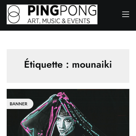
Skip
to
content
Étiquette :
mounaiki
BANNER