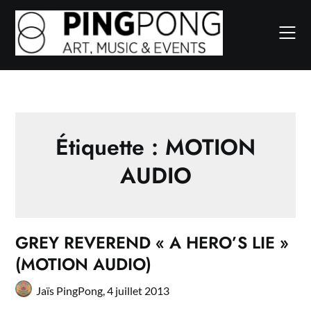
Skip
to
content
Étiquette :
MOTION
AUDIO
GREY REVEREND « A HERO’S LIE »
(MOTION AUDIO)
Jaïs PingPong,
4 juillet 2013