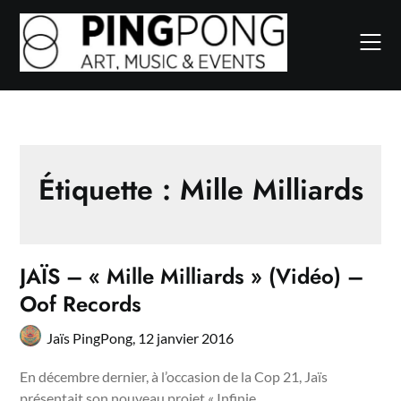
Skip
to
content
Étiquette :
Mille Milliards
JAÏS – « Mille Milliards » (Vidéo) –
Oof Records
Jaïs PingPong,
12 janvier 2016
En décembre dernier, à l’occasion de la Cop 21, Jaïs
présentait son nouveau projet « Infinie…