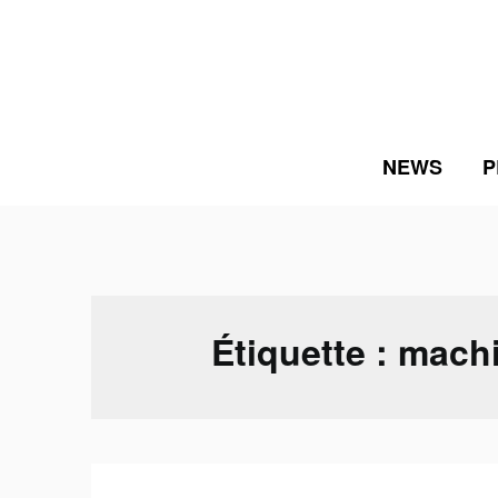
Skip
to
content
NEWS
P
Étiquette :
machi