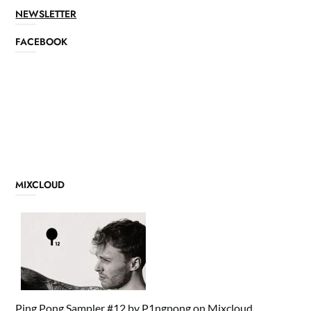
NEWSLETTER
FACEBOOK
MIXCLOUD
Ping Pong Sampler #12
by
P1ngpong
on
Mixcloud