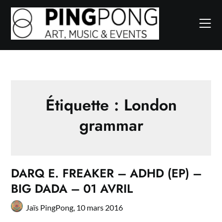
Skip
to
content
Étiquette :
London
grammar
DARQ E. FREAKER – ADHD (EP) –
BIG DADA – 01 AVRIL
Jaïs PingPong,
10 mars 2016