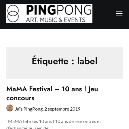
Skip
to
content
Étiquette :
label
MaMA Festival – 10 ans ! Jeu
concours
Jaïs PingPong,
2 septembre 2019
MaMA fête ses 10 ans ! 10 ans de rencontres et
d’échanges au sein de…