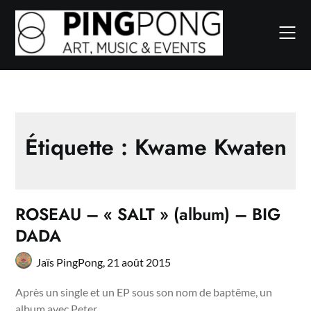
Skip
to
content
Étiquette :
Kwame Kwaten
ROSEAU – « SALT » (album) – BIG
DADA
Jaïs PingPong,
21 août 2015
Après un single et un EP sous son nom de baptême, un
album avec Peter…