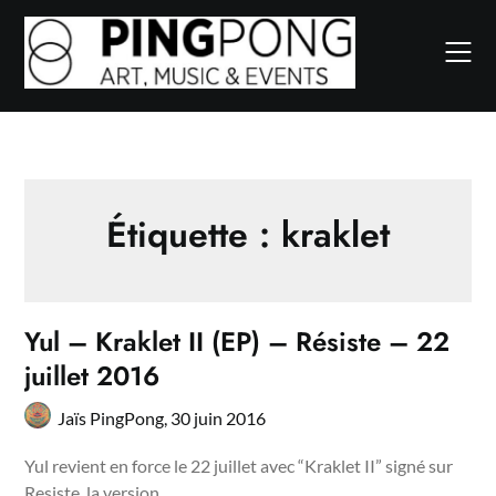
Skip
to
content
Étiquette :
kraklet
Yul – Kraklet II (EP) – Résiste – 22
juillet 2016
Jaïs PingPong,
30 juin 2016
Yul revient en force le 22 juillet avec “Kraklet II” signé sur
Resiste, la version…