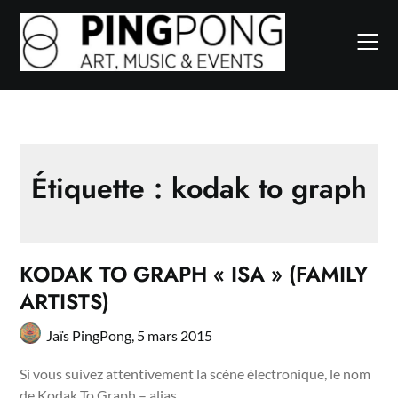
Skip
to
content
Étiquette :
kodak to graph
KODAK TO GRAPH « ISA » (FAMILY
ARTISTS)
Jaïs PingPong,
5 mars 2015
Si vous suivez attentivement la scène électronique, le nom
de Kodak To Graph – alias…