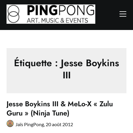
Skip
to
content
Étiquette :
Jesse Boykins
III
Jesse Boykins III & MeLo-X « Zulu
Guru » (Ninja Tune)
Jaïs PingPong,
20 août 2012