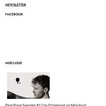
NEWSLETTER
FACEBOOK
MIXCLOUD
Ping Pong Sampler #12
by
P1ngpong
on
Mixcloud