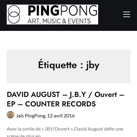
Skip
to
content
Étiquette :
jby
DAVID AUGUST – J.B.Y / Ouvert –
EP – COUNTER RECORDS
Jaïs PingPong,
12 avril 2016
Avec la sortie de « JBY/Ouvert », David August défie une
scène de plus en…