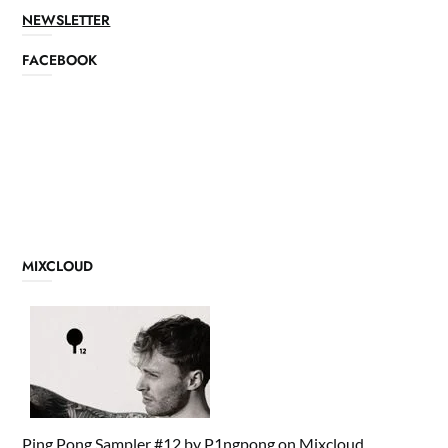
NEWSLETTER
FACEBOOK
MIXCLOUD
Ping Pong Sampler #12
by
P1ngpong
on
Mixcloud