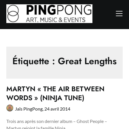
Skip
to
content
Étiquette :
Great Lengths
MARTYN « THE AIR BETWEEN
WORDS » (NINJA TUNE)
Jaïs PingPong,
24 avril 2014
Trois ans après son dernier album – Ghost People –
Martyn rejoint la famille Ninja…