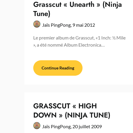
Grasscut « Unearth » (Ninja
Tune)
Jaïs PingPong,
9 mai 2012
Le premier album de Grasscut, «1 Inch: ½ Mile
», a été nommé Album Electronica…
Continue Reading
GRASSCUT « HIGH
DOWN » (NINJA TUNE)
Jaïs PingPong,
20 juillet 2009