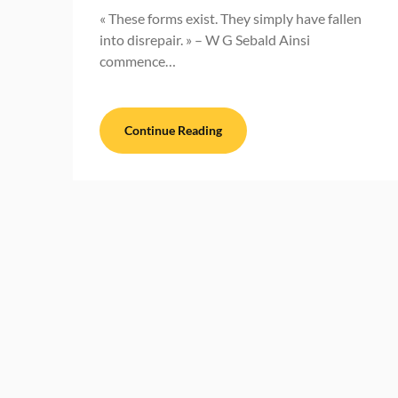
« These forms exist. They simply have fallen
into disrepair. » – W G Sebald Ainsi
commence…
Continue Reading