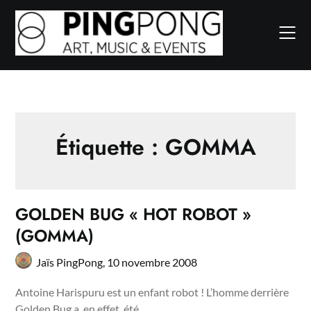
Skip
to
content
Étiquette :
GOMMA
GOLDEN BUG « HOT ROBOT »
(GOMMA)
Jaïs PingPong,
10 novembre 2008
Antoine Harispuru est un enfant robot ! L’homme derrière
Golden Bug a, en effet, été…