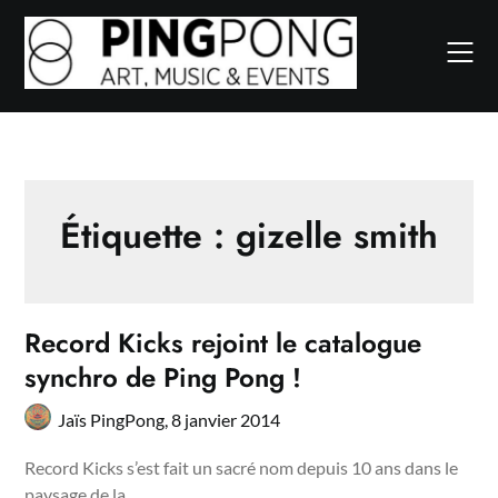
Skip
to
content
Étiquette :
gizelle smith
Record Kicks rejoint le catalogue
synchro de Ping Pong !
Jaïs PingPong,
8 janvier 2014
Record Kicks s’est fait un sacré nom depuis 10 ans dans le
paysage de la…