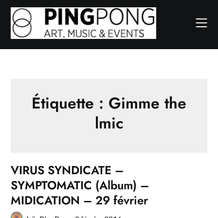
Skip
to
content
Étiquette :
Gimme the
lmic
VIRUS SYNDICATE –
SYMPTOMATIC (Album) –
MIDICATION – 29 février