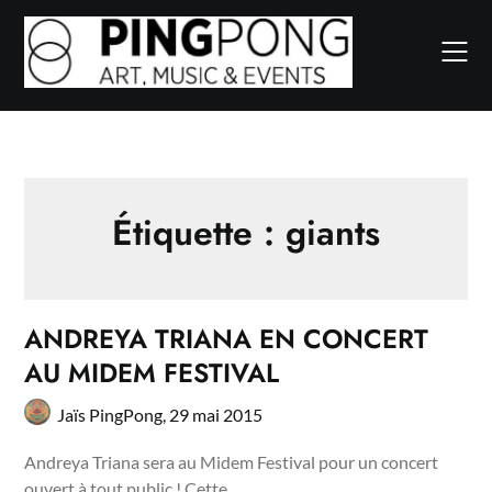
Skip
to
content
Étiquette :
giants
ANDREYA TRIANA EN CONCERT
AU MIDEM FESTIVAL
Jaïs PingPong,
29 mai 2015
Andreya Triana sera au Midem Festival pour un concert
ouvert à tout public ! Cette…