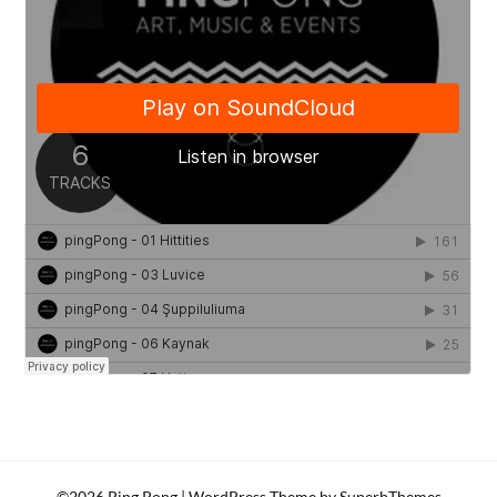
©2026 Ping Pong
| WordPress Theme by
SuperbThemes