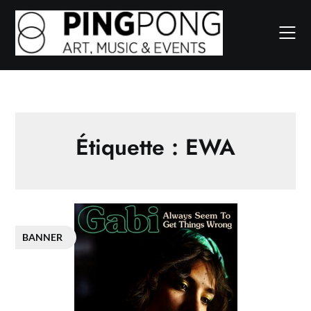
Skip
to
content
Étiquette :
EWA
BANNER