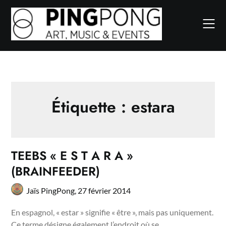
Skip
to
content
Étiquette :
estara
TEEBS « E S T A R A »
(BRAINFEEDER)
Jaïs PingPong,
27 février 2014
En espagnol, « estar » signifie « être », mais pas uniquement.
Ce terme désigne également l’endroit où se…