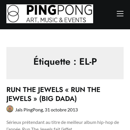
Skip
to
content
Étiquette :
EL-P
RUN THE JEWELS « RUN THE
JEWELS » (BIG DADA)
Jaïs PingPong,
31 octobre 2013
Sérieux prétendant au titre de meilleur album hip-hop de
l’année, Run The Jewels fait l’effet…