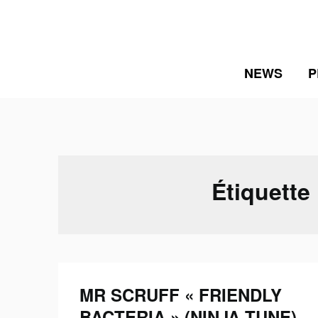
Skip
to
content
NEWS
P
Étiquette
MR SCRUFF « FRIENDLY
BACTERIA » (NINJA TUNE)