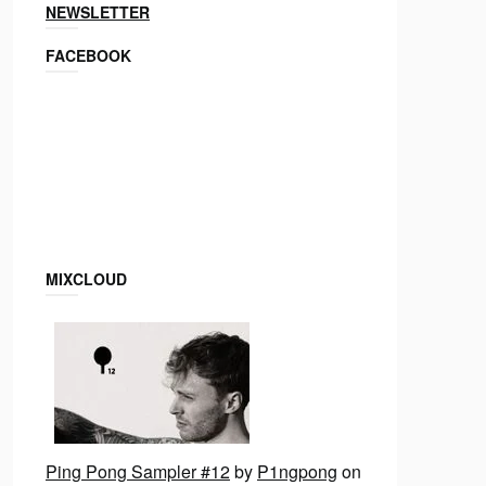
NEWSLETTER
FACEBOOK
MIXCLOUD
Ping Pong Sampler #12
by
P1ngpong
on