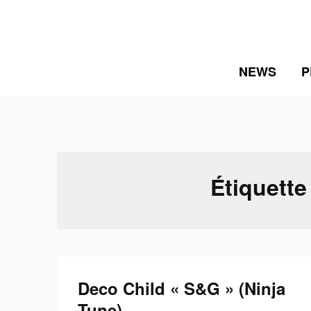
Skip
to
content
NEWS
P
Étiquette
Deco Child « S&G » (Ninja
Tune)