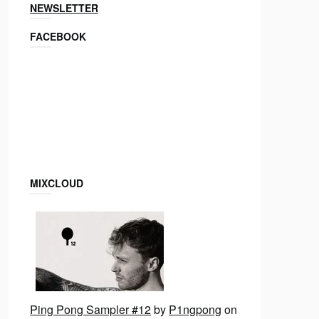
NEWSLETTER
FACEBOOK
MIXCLOUD
Ping Pong Sampler #12
by
P1ngpong
on