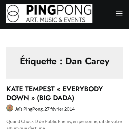
Skip
to
content
Étiquette :
Dan Carey
KATE TEMPEST « EVERYBODY
DOWN » (BIG DADA)
Jaïs PingPong,
27 février 2014
Quand Chuck D de Public Enemy, en personne, dit de votre
album que c’est une…