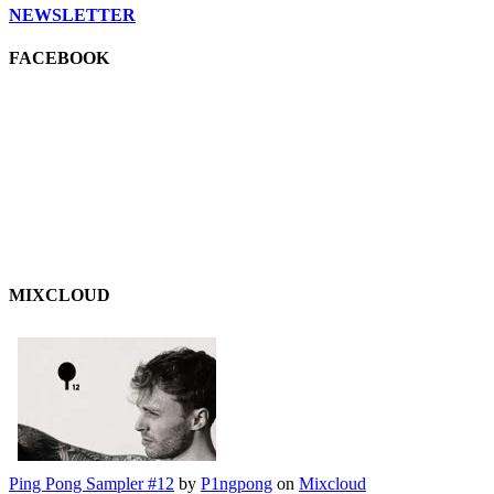
NEWSLETTER
FACEBOOK
MIXCLOUD
Ping Pong Sampler #12
by
P1ngpong
on
Mixcloud