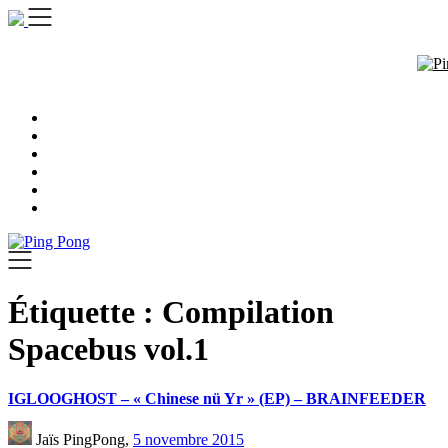
Skip
to
content
Étiquette :
Compilation
Spacebus vol.1
IGLOOGHOST – « Chinese nü Yr » (EP) – BRAINFEEDER
Jaïs PingPong,
5 novembre 2015