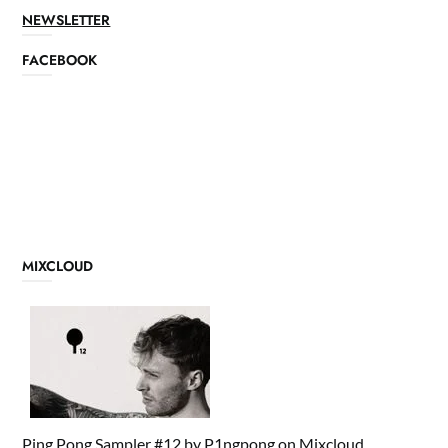
NEWSLETTER
FACEBOOK
MIXCLOUD
Ping Pong Sampler #12
by
P1ngpong
on
Mixcloud