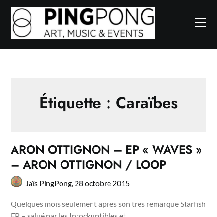
Skip
to
content
Étiquette :
Caraïbes
ARON OTTIGNON – EP « WAVES »
– ARON OTTIGNON / LOOP
Jaïs PingPong,
28 octobre 2015
Quelques mois seulement après son très remarqué Starfish
EP – salué par les Inrockuptibles et…