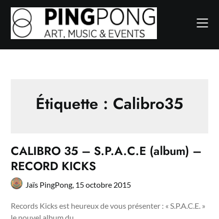
Skip
to
content
Étiquette :
Calibro35
CALIBRO 35 – S.P.A.C.E (album) –
RECORD KICKS
Jaïs PingPong,
15 octobre 2015
Records Kicks est heureux de vous présenter : « S.P.A.C.E. »
le nouvel album du…