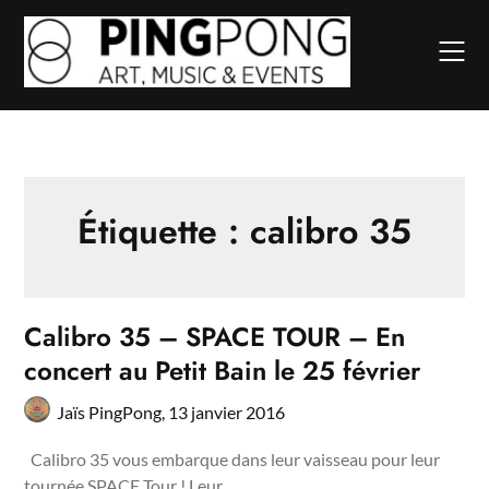
Skip
to
content
Étiquette :
calibro 35
Calibro 35 – SPACE TOUR – En
concert au Petit Bain le 25 février
Jaïs PingPong,
13 janvier 2016
Calibro 35 vous embarque dans leur vaisseau pour leur
tournée SPACE Tour ! Leur…