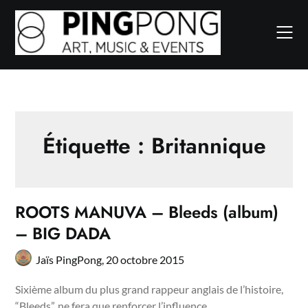
Skip
to
content
Étiquette :
Britannique
ROOTS MANUVA – Bleeds (album)
– BIG DADA
Jaïs PingPong,
20 octobre 2015
Sixième album du plus grand rappeur anglais de l’histoire,
“Bleeds”, ne fera que renforcer l’influence…