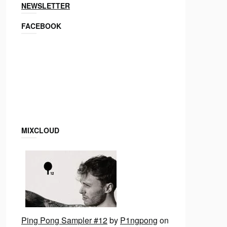
NEWSLETTER
FACEBOOK
MIXCLOUD
Ping Pong Sampler #12
by
P1ngpong
on