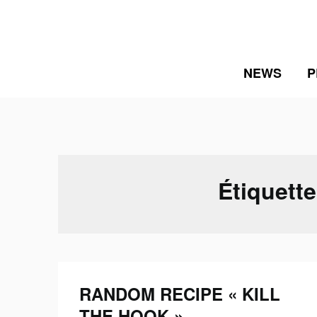
Skip
to
content
NEWS
P
Étiquette
RANDOM RECIPE « KILL
THE HOOK »