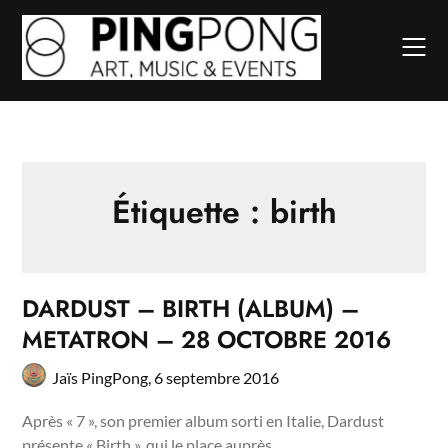
Skip
to
content
Étiquette :
birth
DARDUST – BIRTH (ALBUM) –
METATRON – 28 OCTOBRE 2016
Jaïs PingPong,
6 septembre 2016
Après « 7 », son premier album sorti en Italie, Dardust
présente « Birth », qui le place auprès…