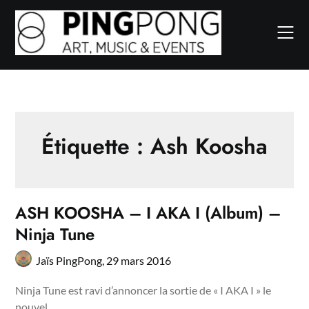
Skip
to
content
Étiquette :
Ash Koosha
ASH KOOSHA – I AKA I (Album) –
Ninja Tune
Jaïs PingPong,
29 mars 2016
Ninja Tune est ravi d’annoncer la sortie de « I AKA I » le
nouvel…