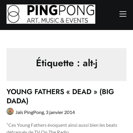
Skip
to
content
Étiquette :
alt-j
YOUNG FATHERS « DEAD » (BIG
DADA)
Jaïs PingPong,
3 janvier 2014
“Ces Young Fathers évoquent ainsi aussi bien les beats
détraqués de TV On The Radio…