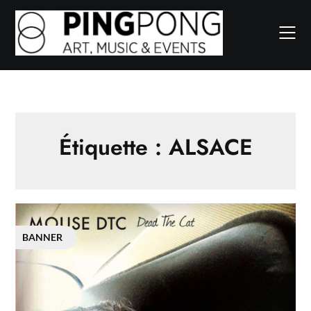
Skip
to
content
Étiquette :
ALSACE
BANNER