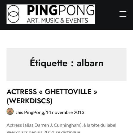
Skip
to
content
Étiquette :
albarn
ACTRESS « GHETTOVILLE »
(WERKDISCS)
Jaïs PingPong,
14 novembre 2013
Actress (alias Darren J. Cunningham), à la tête du label
Werkdiscs depuis 2004, se distingue…